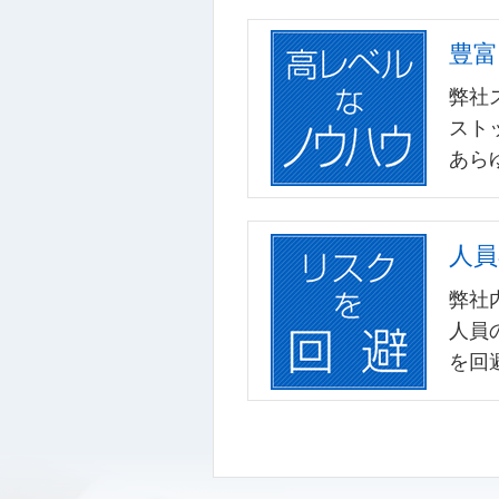
豊富
弊社
スト
あら
人員
弊社
人員
を回