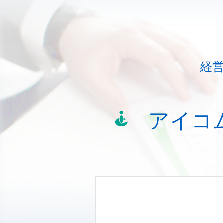
経
アイコ