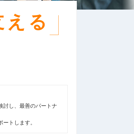
支える
。
。
検討し、最善のパートナ
ポートします。