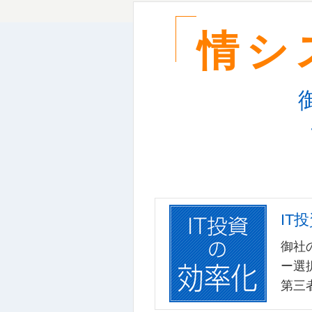
情シ
IT
御社
ー選
第三